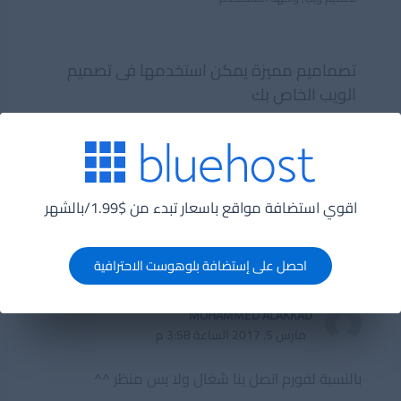
تصماميم مميزة يمكن استخدمها فى تصميم
الويب الخاص بك
تصميم ويب
,
واجهة المستخدم
اقوي استضافة مواقع باسعار تبدء من $1.99/بالشهر
فكرتين عن“قالب مميز للمؤسسات الطبية”
احصل على إستضافة بلوهوست الاحترافية
MOHAMMED ALAKKAD
مارس 5, 2017 الساعة 3:58 م
بالنسبة لفورم اتصل بنا شغال ولا بس منظر ^^