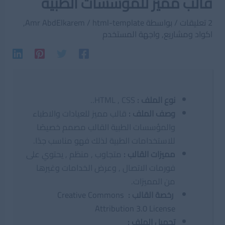
قالب مميز للمؤسسات الطبية
2 تعليقات
/ بواسطة
html-template
/
Amr AbdElkarem
,
اكواد ومشاريع
,
واجهة المستخدم
نوع الملف
:
HTML , CSS..
وصف الملف
:
قالب مميز للعيادات والاطباء
والمؤسسات الطبية القالب مصمم خصيصًا
للاستخدامات الطبية لذلك فهو مناسب جدًا.
مميزات القالب
:
متجاوب , منظم , يحتوي على
فورمات الاتصال , وعرض الخدامات وغيرها
من المميزات.
رخصة القالب :
Creative Commons
Attribution 3.0 License
تحميل الملف :