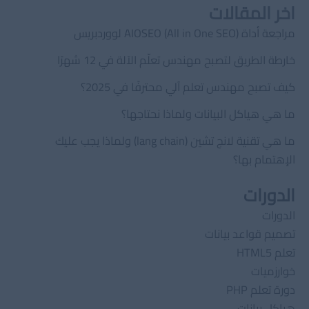
اخر المقالات
مراجعة أداة AIOSEO (All in One SEO) لووردبريس
خارطة الطريق لتصبح مهندس تعلّم الآلة في 12 شهرًا
كيف تصبح مهندس تعلم آلي محترفًا في 2025؟
ما هي هياكل البيانات ولماذا نحتاجها؟
ما هي تقنية لانج تشين (lang chain) ولماذا يجب عليك
الإهتمام بها؟
الدورات
الدورات
تصميم قواعد بيانات
تعلم HTML5
خوارزميات
دورة تعلم PHP
هياكل بيانات