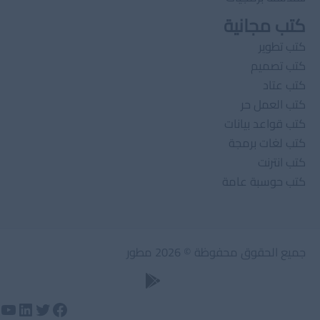
كتب مجانية
كتب تطوير
كتب تصميم
كتب عتاد
كتب العمل حر
كتب قواعد بيانات
كتب لغات برمجة
كتب انترنت
كتب حوسبة عامة
جميع الحقوق محفوظة © 2026 مطور
تويتر
لينكد إن
فيسبوك
يوت