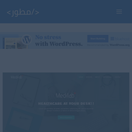
خطي
لى
Main
لمحتوى
Menu