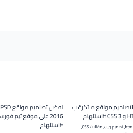
لتصاميم مواقع مبتكرة ب
ا
ستلهام
2016 على موقع ثيم فور
#استلهام
html
,
تصميم ويب
,
مقالات CSS
,