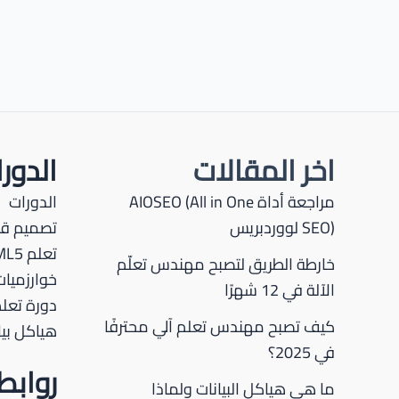
اخر المقالات
الدور
مراجعة أداة AIOSEO (All in One
الدورات
SEO) لووردبريس
تصميم قو
تعلم HTML5
خارطة الطريق لتصبح مهندس تعلّم
خوارزميات
الآلة في 12 شهرًا
دورة تعلم P
كيف تصبح مهندس تعلم آلي محترفًا
هياكل بيا
في 2025؟
رواب
ما هي هياكل البيانات ولماذا