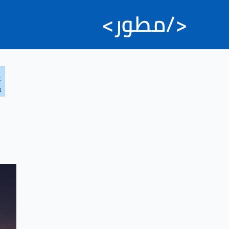
خطي
لى
لمحتوى