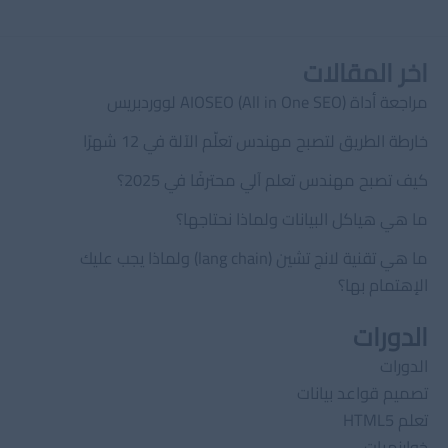
اخر المقالات
مراجعة أداة AIOSEO (All in One SEO) لووردبريس
خارطة الطريق لتصبح مهندس تعلّم الآلة في 12 شهرًا
كيف تصبح مهندس تعلم آلي محترفًا في 2025؟
ما هي هياكل البيانات ولماذا نحتاجها؟
ما هي تقنية لانج تشين (lang chain) ولماذا يجب عليك
الإهتمام بها؟
الدورات
الدورات
تصميم قواعد بيانات
تعلم HTML5
خوارزميات