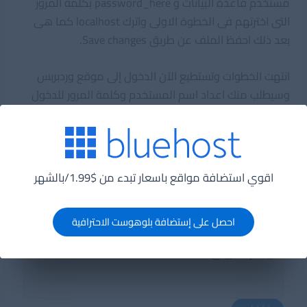
مستخدم قاعدة البيانات و password_here بكلمة المرور
التى اخترتهم فى الخطوة الاولى واترك localhost كما هى
بعد ذلك احفظ الملف عن طريق Save changes.
انتهت الخطوات وتستطيع الآن الدخول إلى موقع وردبربس
وسيطلب منك اعداد اسم المستخدم وكلمة المرور للدخول
إلى wp-admin.
اقوي استضافة مواقع باسعار تبدء من $1.99/بالشهر
احصل على إستضافة بلوهوست الاحترافية
اشترك فى القائمة البريدية
البريد الإلكترونى