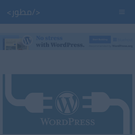
خطي
لى
Main
لمحتوى
Menu