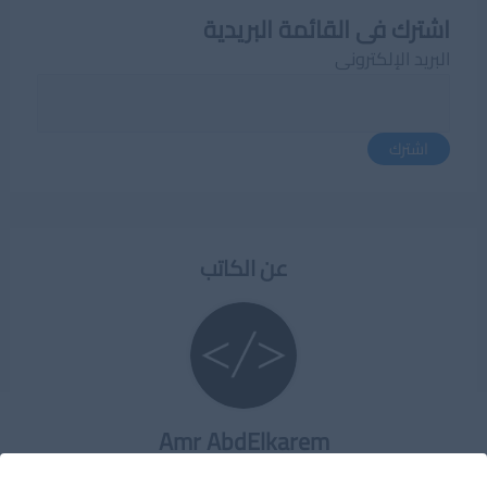
اشترك فى القائمة البريدية
البريد الإلكترونى
اشترك
عن الكاتب
Amr AbdElkarem
مؤسس مطور