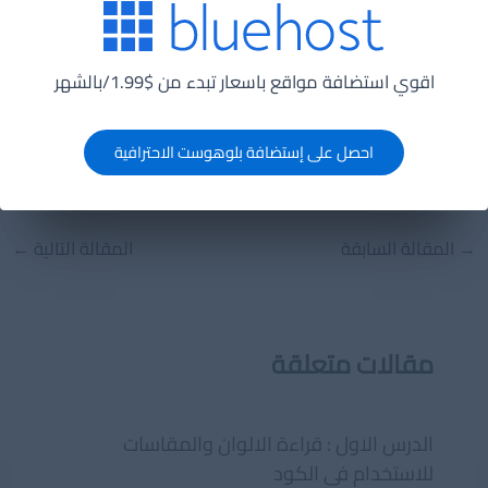
اقوي استضافة مواقع باسعار تبدء من $1.99/بالشهر
شارك على وسائل التواصل
احصل على إستضافة بلوهوست الاحترافية
Post
→
المقالة السابقة
المقالة التالية
←
navigation
مقالات متعلقة
الدرس الاول : قراءة الالوان والمقاسات
للاستخدام فى الكود