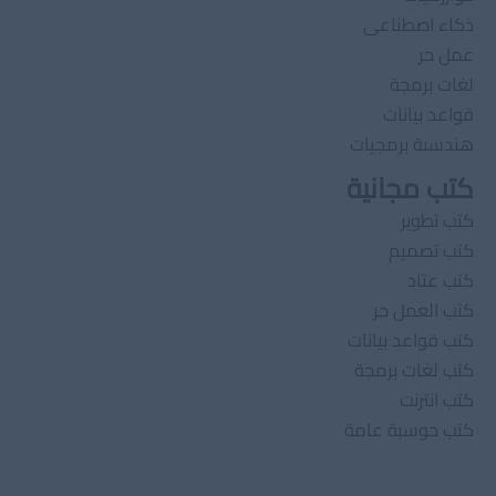
ذكاء اصطناعى
عمل حر
لغات برمجة
قواعد بيانات
هندسىة برمجيات
كتب مجانية
كتب تطوير
كتب تصميم
كتب عتاد
كتب العمل حر
كتب قواعد بيانات
كتب لغات برمجة
كتب انترنت
كتب حوسبة عامة