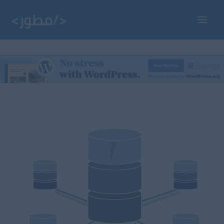
خطي
لى
Main
لمحتوى
Menu