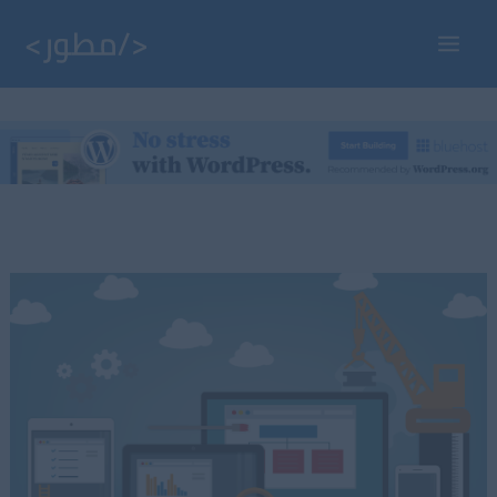
خطي
لى
Main
لمحتوى
Menu