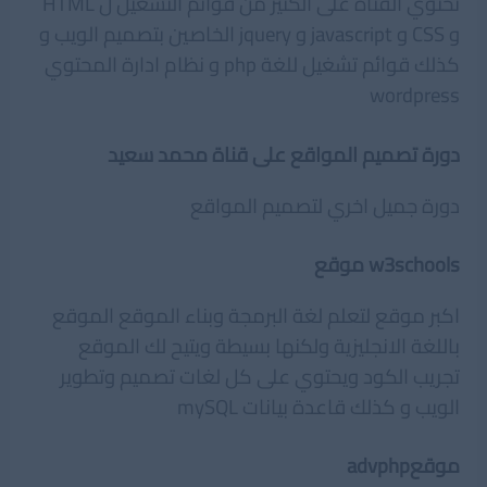
تحتوي القناة على الكثير من قوائم التشغيل ل HTML
و CSS و javascript و jquery الخاصين بتصميم الويب و
كذلك قوائم تشغيل للغة php و نظام ادارة المحتوي
wordpress
دورة تصميم المواقع على قناة محمد سعيد
دورة جميل اخري لتصميم المواقع
w3schools
موقع
اكبر موقع لتعلم لغة البرمجة وبناء الموقع الموقع
باللغة الانجليزية ولكنها بسيطة ويتيح لك الموقع
تجريب الكود ويحتوي على كل لغات تصميم وتطوير
الويب و كذلك قاعدة بيانات mySQL
موقع
advphp