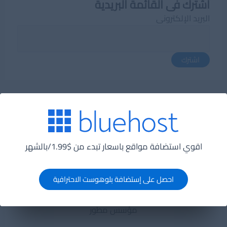
اشترك فى القائمة البريدية
البريد الإلكترونى
اشترك
عن الكاتب
اقوي استضافة مواقع باسعار تبدء من $1.99/بالشهر
احصل على إستضافة بلوهوست الاحترافية
Amr AbdElkarem
مؤسس مطور