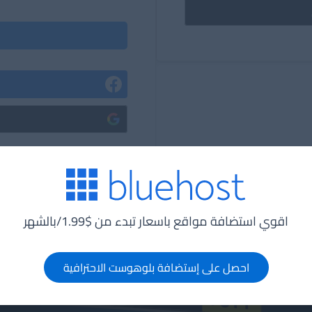
اقوي استضافة مواقع باسعار تبدء من $1.99/بالشهر
احصل على إستضافة بلوهوست الاحترافية