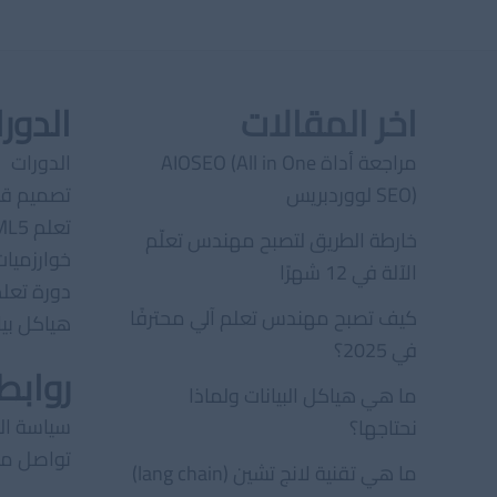
اخر المقالات
الدور
مراجعة أداة AIOSEO (All in One
الدورات
SEO) لووردبريس
تصميم قو
تعلم HTML5
خارطة الطريق لتصبح مهندس تعلّم
خوارزميات
الآلة في 12 شهرًا
دورة تعلم P
كيف تصبح مهندس تعلم آلي محترفًا
هياكل بيا
في 2025؟
رواب
ما هي هياكل البيانات ولماذا
سياسة ا
نحتاجها؟
تواصل مع
ما هي تقنية لانج تشين (lang chain)