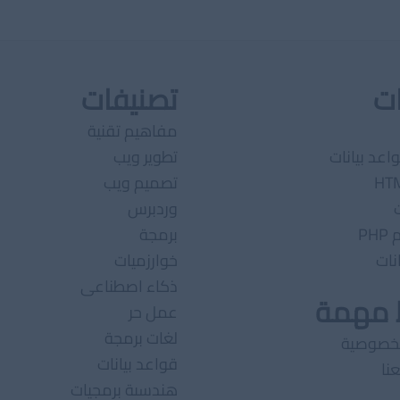
ات
تصنيفات
مفاهيم تقنية
اعد بيانات
تطوير ويب
تصميم ويب
وردبرس
PH
برمجة
نات
خوارزميات
ذكاء اصطناعى
ط مهمة
عمل حر
لغات برمجة
لخصوصية
قواعد بيانات
نا
هندسىة برمجيات