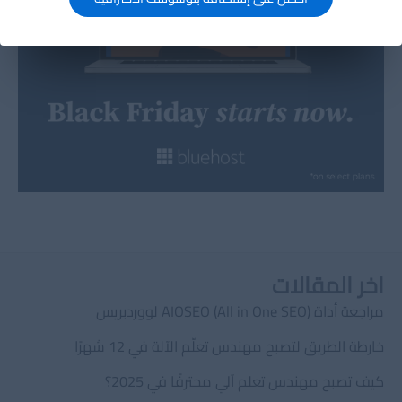
اخر المقالات
مراجعة أداة AIOSEO (All in One SEO) لووردبريس
خارطة الطريق لتصبح مهندس تعلّم الآلة في 12 شهرًا
كيف تصبح مهندس تعلم آلي محترفًا في 2025؟