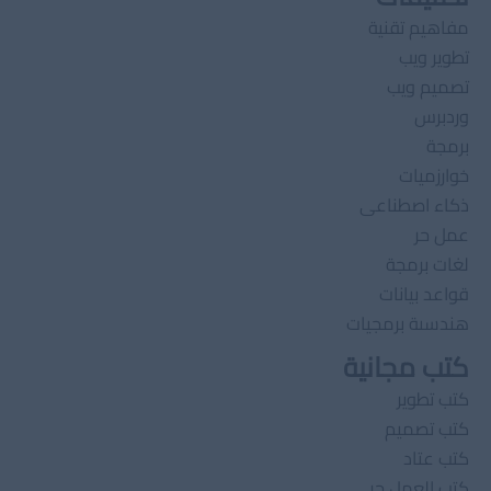
مفاهيم تقنية
تطوير ويب
تصميم ويب
وردبرس
برمجة
خوارزميات
ذكاء اصطناعى
عمل حر
لغات برمجة
قواعد بيانات
هندسىة برمجيات
كتب مجانية
كتب تطوير
كتب تصميم
كتب عتاد
كتب العمل حر