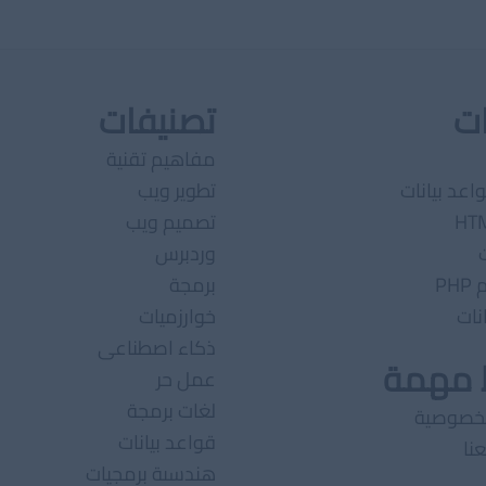
ات
تصنيفات
مفاهيم تقنية
اعد بيانات
تطوير ويب
تصميم ويب
وردبرس
PH
برمجة
نات
خوارزميات
ذكاء اصطناعى
ط مهمة
عمل حر
لغات برمجة
لخصوصية
قواعد بيانات
نا
هندسىة برمجيات