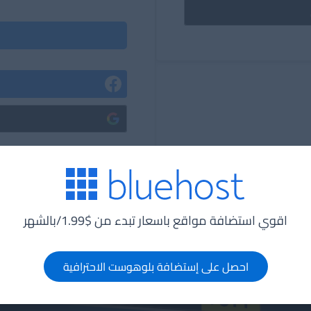
اقوي استضافة مواقع باسعار تبدء من $1.99/بالشهر
احصل على إستضافة بلوهوست الاحترافية