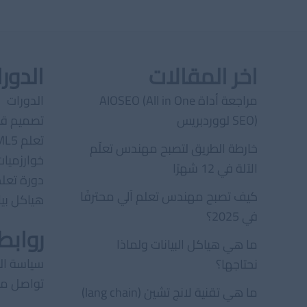
اخر المقالات
الدور
مراجعة أداة AIOSEO (All in One
الدورات
SEO) لووردبريس
تصميم قو
تعلم HTML5
خارطة الطريق لتصبح مهندس تعلّم
خوارزميات
الآلة في 12 شهرًا
دورة تعلم P
كيف تصبح مهندس تعلم آلي محترفًا
هياكل بيا
في 2025؟
رواب
ما هي هياكل البيانات ولماذا
سياسة ا
نحتاجها؟
تواصل مع
ما هي تقنية لانج تشين (lang chain)