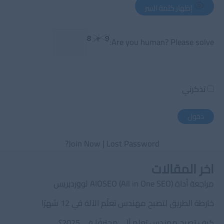
إظهار كلمة السر
Are you human? Please solve:
تذكرني
Join Now
|
Lost Password?
اخر المقالات
مراجعة أداة AIOSEO (All in One SEO) لووردبريس
خارطة الطريق لتصبح مهندس تعلّم الآلة في 12 شهرًا
كيف تصبح مهندس تعلم آلي محترفًا في 2025؟