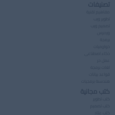
تصنيفات
مفاهيم تقنية
تطوير ويب
تصميم ويب
وردبرس
برمجة
خوارزميات
ذكاء اصطناعى
عمل حر
لغات برمجة
قواعد بيانات
هندسىة برمجيات
كتب مجانية
كتب تطوير
كتب تصميم
كتب عتاد