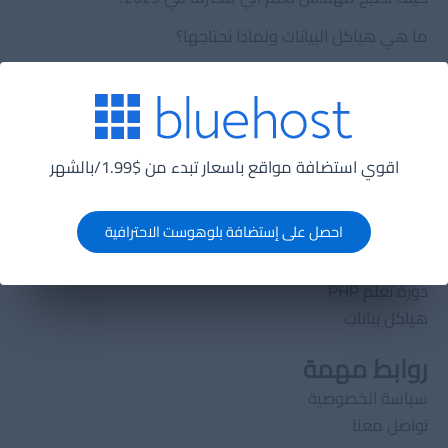
ما هي هياكل البيانات ولماذا نحتاجها؟
ما هي تقنية لانج تشين (lang chain) ولماذا يجب عليك
الإهتمام بها؟
الدورات
اقوي استضافة مواقع باسعار تبدء من $1.99/بالشهر
الدورات
تصميم قواعد بيانات
احصل على إستضافة بلوهوست الاحترافية
تعلم HTML5
خوارزميات
دورة تعلم PHP
هياكل بيانات
روابط مهمة
سياسة الخصوصية
تواصل معنا